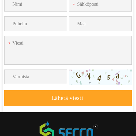
*
*
Lähetä viesti