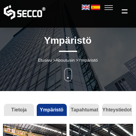
Ympäristö
Etusivu
>
Aboutusin
>
Ympäristö
Tietoja
Ympäristö
Tapahtumat
Yhteystiedot