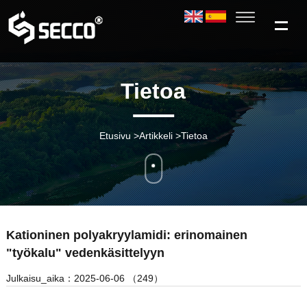
Tietoa
Etusivu
>
Artikkeli
>
Tietoa
Kationinen polyakryylamidi: erinomainen
"työkalu" vedenkäsittelyyn
Julkaisu_aika：2025-06-06 （249）