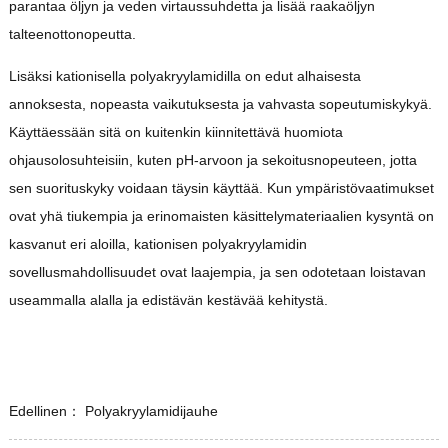
parantaa öljyn ja veden virtaussuhdetta ja lisää raakaöljyn
talteenottonopeutta.
Lisäksi kationisella polyakryylamidilla on edut alhaisesta
annoksesta, nopeasta vaikutuksesta ja vahvasta sopeutumiskykyä.
Käyttäessään sitä on kuitenkin kiinnitettävä huomiota
ohjausolosuhteisiin, kuten pH-arvoon ja sekoitusnopeuteen, jotta
sen suorituskyky voidaan täysin käyttää. Kun ympäristövaatimukset
ovat yhä tiukempia ja erinomaisten käsittelymateriaalien kysyntä on
kasvanut eri aloilla, kationisen polyakryylamidin
sovellusmahdollisuudet ovat laajempia, ja sen odotetaan loistavan
useammalla alalla ja edistävän kestävää kehitystä.
Edellinen：
Polyakryylamidijauhe