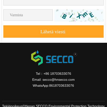
Lähetä viesti
Tel：+86 18703633076
Email: secco@hnsecco.com
WhatsApp:8618703633076
Tekijänoikeus©Henan SECCO Environmental Protection Technology