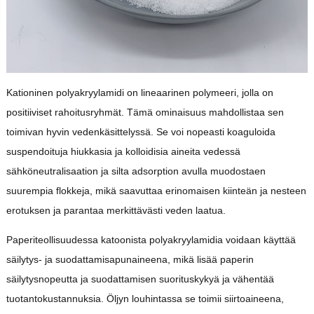
Kationinen polyakryylamidi on lineaarinen polymeeri, jolla on
positiiviset rahoitusryhmät. Tämä ominaisuus mahdollistaa sen
toimivan hyvin vedenkäsittelyssä. Se voi nopeasti koaguloida
suspendoituja hiukkasia ja kolloidisia aineita vedessä
sähköneutralisaation ja silta adsorption avulla muodostaen
suurempia flokkeja, mikä saavuttaa erinomaisen kiinteän ja nesteen
erotuksen ja parantaa merkittävästi veden laatua.
Paperiteollisuudessa katoonista polyakryylamidia voidaan käyttää
säilytys- ja suodattamisapunaineena, mikä lisää paperin
säilytysnopeutta ja suodattamisen suorituskykyä ja vähentää
tuotantokustannuksia. Öljyn louhintassa se toimii siirtoaineena,