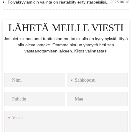
Polyakryylamidin valinta on räätälöity erityistarpeisiisi sen sijaan, että se perustuisi vain hintaan.
2025-06-18
LÄHETÄ MEILLE VIESTI
Jos olet kiinnostunut tuotteistamme tai sinulla on kysymyksiä, täytä
alla oleva lomake. Otamme sinuun yhteyttä heti sen
vastaanottamisen jälkeen. Kiitos valinnastasi
*
*