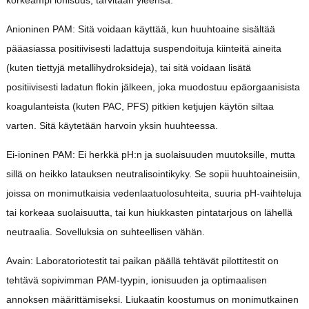
korkeampi ionisuus, tarvitaan yleensä.
Anioninen PAM: Sitä voidaan käyttää, kun huuhtoaine sisältää
pääasiassa positiivisesti ladattuja suspendoituja kiinteitä aineita
(kuten tiettyjä metallihydroksideja), tai sitä voidaan lisätä
positiivisesti ladatun flokin jälkeen, joka muodostuu epäorgaanisista
koagulanteista (kuten PAC, PFS) pitkien ketjujen käytön siltaa
varten. Sitä käytetään harvoin yksin huuhteessa.
Ei-ioninen PAM: Ei herkkä pH:n ja suolaisuuden muutoksille, mutta
sillä on heikko latauksen neutralisointikyky. Se sopii huuhtoaineisiin,
joissa on monimutkaisia vedenlaatuolosuhteita, suuria pH-vaihteluja
tai korkeaa suolaisuutta, tai kun hiukkasten pintatarjous on lähellä
neutraalia. Sovelluksia on suhteellisen vähän.
Avain: Laboratoriotestit tai paikan päällä tehtävät pilottitestit on
tehtävä sopivimman PAM-tyypin, ionisuuden ja optimaalisen
annoksen määrittämiseksi. Liukaatin koostumus on monimutkainen