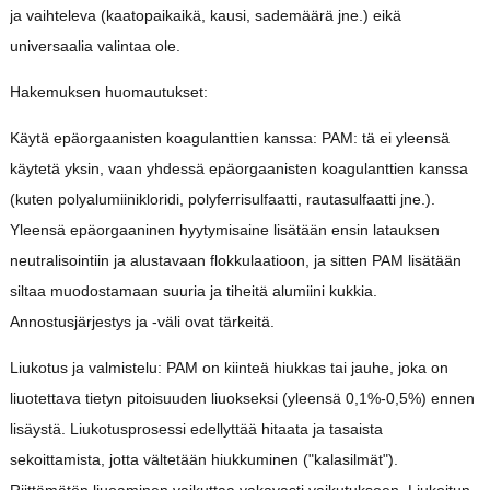
ja vaihteleva (kaatopaikaikä, kausi, sademäärä jne.) eikä
universaalia valintaa ole.
Hakemuksen huomautukset:
Käytä epäorgaanisten koagulanttien kanssa: PAM: tä ei yleensä
käytetä yksin, vaan yhdessä epäorgaanisten koagulanttien kanssa
(kuten polyalumiinikloridi, polyferrisulfaatti, rautasulfaatti jne.).
Yleensä epäorgaaninen hyytymisaine lisätään ensin latauksen
neutralisointiin ja alustavaan flokkulaatioon, ja sitten PAM lisätään
siltaa muodostamaan suuria ja tiheitä alumiini kukkia.
Annostusjärjestys ja -väli ovat tärkeitä.
Liukotus ja valmistelu: PAM on kiinteä hiukkas tai jauhe, joka on
liuotettava tietyn pitoisuuden liuokseksi (yleensä 0,1%-0,5%) ennen
lisäystä. Liukotusprosessi edellyttää hitaata ja tasaista
sekoittamista, jotta vältetään hiukkuminen ("kalasilmät").