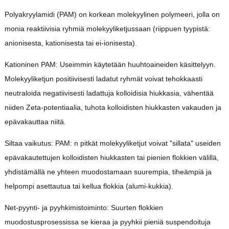
Polyakryylamidi (PAM) on korkean molekyylinen polymeeri, jolla on
monia reaktiivisia ryhmiä molekyyliketjussaan (riippuen tyypistä:
anionisesta, kationisesta tai ei-ionisesta).
Kationinen PAM: Useimmin käytetään huuhtoaineiden käsittelyyn.
Molekyyliketjun positiivisesti ladatut ryhmät voivat tehokkaasti
neutraloida negatiivisesti ladattuja kolloidisia hiukkasia, vähentää
niiden Zeta-potentiaalia, tuhota kolloidisten hiukkasten vakauden ja
epävakauttaa niitä.
Siltaa vaikutus: PAM: n pitkät molekyyliketjut voivat "sillata" useiden
epävakautettujen kolloidisten hiukkasten tai pienien flokkien välillä,
yhdistämällä ne yhteen muodostamaan suurempia, tiheämpiä ja
helpompi asettautua tai kellua flokkia (alumi-kukkia).
Net-pyynti- ja pyyhkimistoiminto: Suurten flokkien
muodostusprosessissa se kieraa ja pyyhkii pieniä suspendoituja