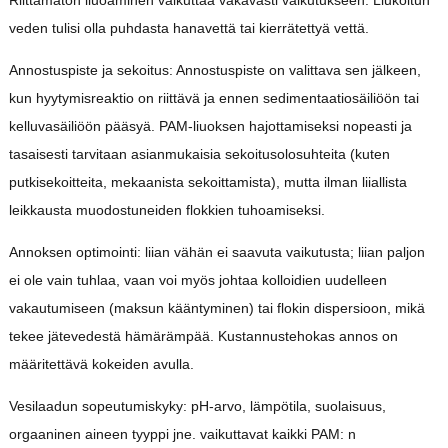
Riittämätön liuoaminen vaikuttaa vakavasti vaikutukseen. Liukoitun
veden tulisi olla puhdasta hanavettä tai kierrätettyä vettä.
Annostuspiste ja sekoitus: Annostuspiste on valittava sen jälkeen,
kun hyytymisreaktio on riittävä ja ennen sedimentaatiosäiliöön tai
kelluvasäiliöön pääsyä. PAM-liuoksen hajottamiseksi nopeasti ja
tasaisesti tarvitaan asianmukaisia sekoitusolosuhteita (kuten
putkisekoitteita, mekaanista sekoittamista), mutta ilman liiallista
leikkausta muodostuneiden flokkien tuhoamiseksi.
Annoksen optimointi: liian vähän ei saavuta vaikutusta; liian paljon
ei ole vain tuhlaa, vaan voi myös johtaa kolloidien uudelleen
vakautumiseen (maksun kääntyminen) tai flokin dispersioon, mikä
tekee jätevedestä hämärämpää. Kustannustehokas annos on
määritettävä kokeiden avulla.
Vesilaadun sopeutumiskyky: pH-arvo, lämpötila, suolaisuus,
orgaaninen aineen tyyppi jne. vaikuttavat kaikki PAM: n