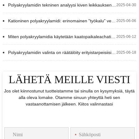
Polyakryylamidin tekninen analyysi kiven leikkauksen jäteveden käsittelyyn
2025-04-30
Kationinen polyakryylamidi: erinomainen "työkalu" vedenkäsittelyyn
2025-06-06
Miten polyakryylamidia käytetään kaatopaikaleachatin tai roskaiden leachatin jäteveden käsittelyyn?
2025-06-12
Polyakryylamidin valinta on räätälöity erityistarpeisiisi sen sijaan, että se perustuisi vain hintaan.
2025-06-18
LÄHETÄ MEILLE VIESTI
Jos olet kiinnostunut tuotteistamme tai sinulla on kysymyksiä, täytä
alla oleva lomake. Otamme sinuun yhteyttä heti sen
vastaanottamisen jälkeen. Kiitos valinnastasi
*