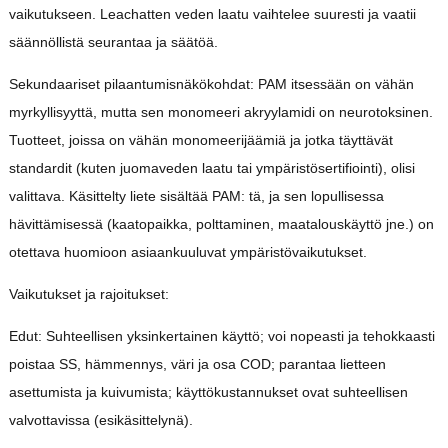
vaikutukseen. Leachatten veden laatu vaihtelee suuresti ja vaatii
säännöllistä seurantaa ja säätöä.
Sekundaariset pilaantumisnäkökohdat: PAM itsessään on vähän
myrkyllisyyttä, mutta sen monomeeri akryylamidi on neurotoksinen.
Tuotteet, joissa on vähän monomeerijäämiä ja jotka täyttävät
standardit (kuten juomaveden laatu tai ympäristösertifiointi), olisi
valittava. Käsittelty liete sisältää PAM: tä, ja sen lopullisessa
hävittämisessä (kaatopaikka, polttaminen, maatalouskäyttö jne.) on
otettava huomioon asiaankuuluvat ympäristövaikutukset.
Vaikutukset ja rajoitukset:
Edut: Suhteellisen yksinkertainen käyttö; voi nopeasti ja tehokkaasti
poistaa SS, hämmennys, väri ja osa COD; parantaa lietteen
asettumista ja kuivumista; käyttökustannukset ovat suhteellisen
valvottavissa (esikäsittelynä).