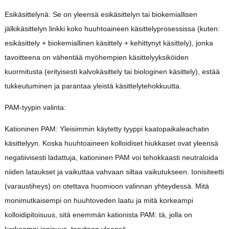
Esikäsittelynä: Se on yleensä esikäsittelyn tai biokemiallisen
jälkikäsittelyn linkki koko huuhtoaineen käsittelyprosessissa (kuten:
esikäsittely + biokemiallinen käsittely + kehittynyt käsittely), jonka
tavoitteena on vähentää myöhempien käsittelyyksiköiden
kuormitusta (erityisesti kalvokäsittely tai biologinen käsittely), estää
tukkeutuminen ja parantaa yleistä käsittelytehokkuutta.
PAM-tyypin valinta:
Kationinen PAM: Yleisimmin käytetty tyyppi kaatopaikaleachatin
käsittelyyn. Koska huuhtoaineen kolloidiset hiukkaset ovat yleensä
negatiivisesti ladattuja, kationinen PAM voi tehokkaasti neutraloida
niiden lataukset ja vaikuttaa vahvaan siltaa vaikutukseen. Ionisiteetti
(varaustiheys) on otettava huomioon valinnan yhteydessä. Mitä
monimutkaisempi on huuhtoveden laatu ja mitä korkeampi
kolloidipitoisuus, sitä enemmän kationista PAM: tä, jolla on