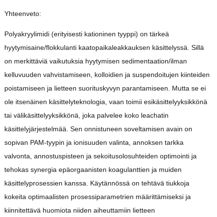
Yhteenveto:
Polyakryylimidi (erityisesti kationinen tyyppi) on tärkeä
hyytymisaine/flokkulanti kaatopaikaleakkauksen käsittelyssä. Sillä
on merkittäviä vaikutuksia hyytymisen sedimentaation/ilman
kelluvuuden vahvistamiseen, kolloidien ja suspendoitujen kiinteiden
poistamiseen ja lietteen suorituskyvyn parantamiseen. Mutta se ei
ole itsenäinen käsittelyteknologia, vaan toimii esikäsittelyyksikkönä
tai välikäsittelyyksikkönä, joka palvelee koko leachatin
käsittelyjärjestelmää. Sen onnistuneen soveltamisen avain on
sopivan PAM-tyypin ja ionisuuden valinta, annoksen tarkka
valvonta, annostuspisteen ja sekoitusolosuhteiden optimointi ja
tehokas synergia epäorgaanisten koagulanttien ja muiden
käsittelyprosessien kanssa. Käytännössä on tehtävä tiukkoja
kokeita optimaalisten prosessiparametrien määrittämiseksi ja
kiinnitettävä huomiota niiden aiheuttamiin lietteen