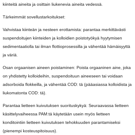
kiinteitä aineita ja osittain liukenevia aineita vedessä.
Tärkeimmät sovellustarkoitukset:
Vahvistaa kiinteän ja nesteen erottamista: parantaa merkittävästi
suspendoitujen kiinteiden ja kolloidien poistotyökyä hyytymisen
sedimentaatiolla tai ilman flottioprosessilla ja vähentää hämäisyyttä
ja väriä.
Osan orgaanisen aineen poistaminen: Poista orgaaninen aine, joka
on yhdistetty kolloideihin, suspendoituun aineeseen tai voidaan
adsorboida flokkeilla, ja vähentää COD: tä (pääasiassa kolloidista ja
liukomatonta COD: tä).
Parantaa lietteen kuivutuksen suorituskykyä: Seuraavassa lietteen
käsittelyvaiheessa PAM:tä käytetään usein myös lietteen
konditointiin lietteen kuivutuksen tehokkuuden parantamiseksi
(pienempi kosteuspitoisuus).