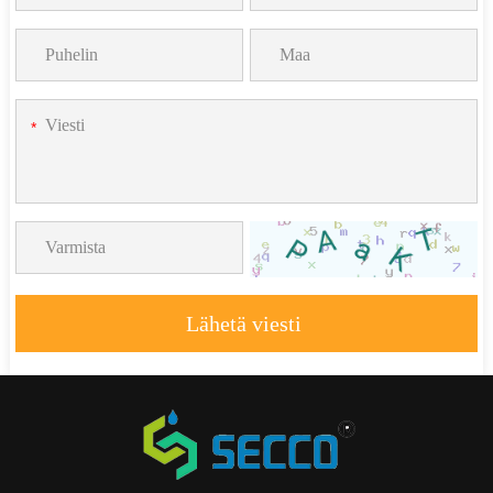
*
Lähetä viesti