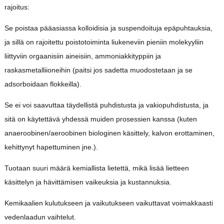
rajoitus:
Se poistaa pääasiassa kolloidisia ja suspendoituja epäpuhtauksia,
ja sillä on rajoitettu poistotoiminta liukeneviin pieniin molekyyliin
liittyviin orgaanisiin aineisiin, ammoniakkityppiin ja
raskasmetalliioneihin (paitsi jos sadetta muodostetaan ja se
adsorboidaan flokkeilla).
Se ei voi saavuttaa täydellistä puhdistusta ja vakiopuhdistusta, ja
sitä on käytettävä yhdessä muiden prosessien kanssa (kuten
anaeroobinen/aeroobinen biologinen käsittely, kalvon erottaminen,
kehittynyt hapettuminen jne.).
Tuotaan suuri määrä kemiallista lietettä, mikä lisää lietteen
käsittelyn ja hävittämisen vaikeuksia ja kustannuksia.
Kemikaalien kulutukseen ja vaikutukseen vaikuttavat voimakkaasti
vedenlaadun vaihtelut.